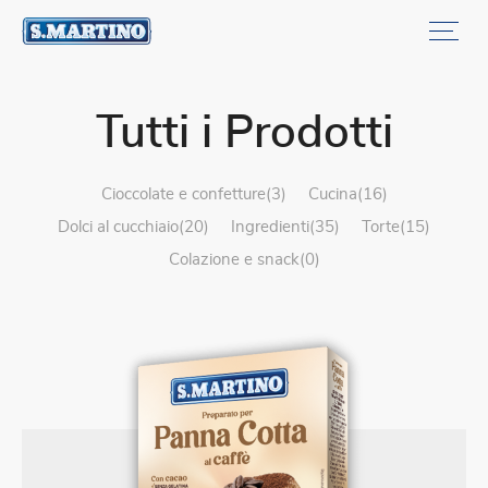
Tutti i Prodotti
cioccolate e confetture(3)
cucina(16)
dolci al cucchiaio(20)
ingredienti(35)
torte(15)
colazione e snack(0)