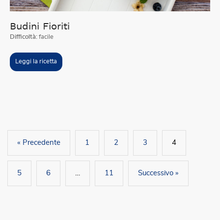
Budini Fioriti
Difficoltà:
facile
Leggi la ricetta
« Precedente
1
2
3
4
5
6
…
11
Successivo »